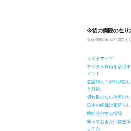
今後の病院の在り
医療機関の現状や問題と
Skip to content
サイトマップ
Menu
デジタル技術を活用す
イント
看護師人口が伸び悩む
と対策
切れ目のない治療のた
日本の病院は素晴らし
機能分担する病院
知っておきたい救急病
しくみ