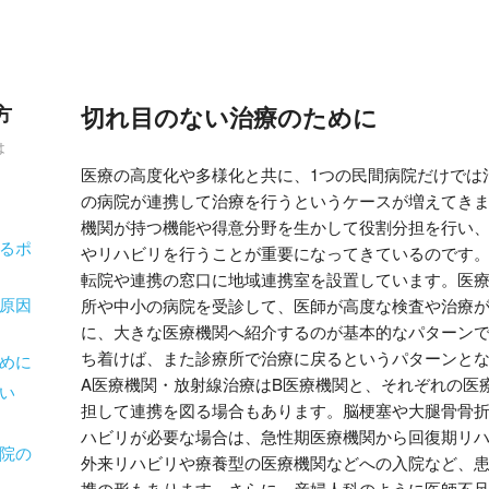
方
切れ目のない治療のために
は
医療の高度化や多様化と共に、1つの民間病院だけでは
の病院が連携して治療を行うというケースが増えてき
機関が持つ機能や得意分野を生かして役割分担を行い
るポ
やリハビリを行うことが重要になってきているのです
転院や連携の窓口に地域連携室を設置しています。医
原因
所や中小の病院を受診して、医師が高度な検査や治療
に、大きな医療機関へ紹介するのが基本的なパターン
ち着けば、また診療所で治療に戻るというパターンと
めに
A医療機関・放射線治療はB医療機関と、それぞれの医
い
担して連携を図る場合もあります。脳梗塞や大腿骨骨
ハビリが必要な場合は、急性期医療機関から回復期リ
院の
外来リハビリや療養型の医療機関などへの入院など、
携の形もあります。さらに、産婦人科のように医師不