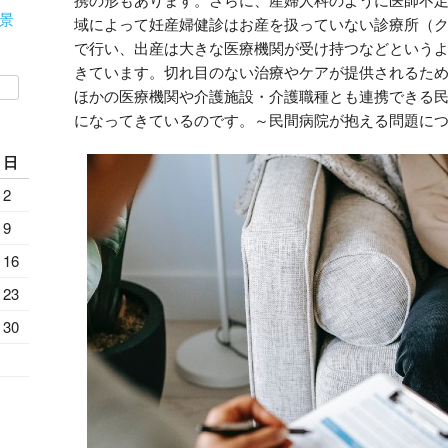
景
域によって妊産婦健診はお産を扱っていない診療所（
で行い、出産は大きな医療機関が受け持つなどという
きています。切れ目のない治療やケアが提供されるた
ほかの医療機関や介護施設・介護職種とも連携できる
になってきているのです。～民間病院が抱える問題に
日
2
9
16
23
30