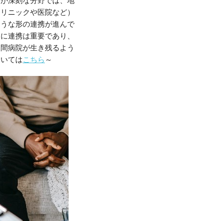
クリニックや医院など）
ような形の連携が進んで
めに連携は重要であり、
民間病院が生き残るよう
ついては
こちら
～